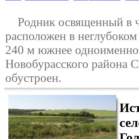
Родник освященный в че
расположен в неглубоком 
240 м южнее одноименног
Новобурасского района С
обустроен.
Ис
сел
Го