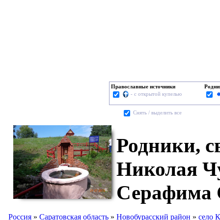
Православные источники
Родни
- с открытой купелью
Cнять / выделить все
Родники, с
Николая Чу
Серафима 
Россия
»
Саратовская область
»
Новобурасский район
»
село 