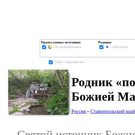
Православные источники
Родники
- без куп(ели)альни
- обустроен
Cнять / выделить все
Родник «по
Божией Ма
Россия
»
Ставропольский кра
Святой источник Божие