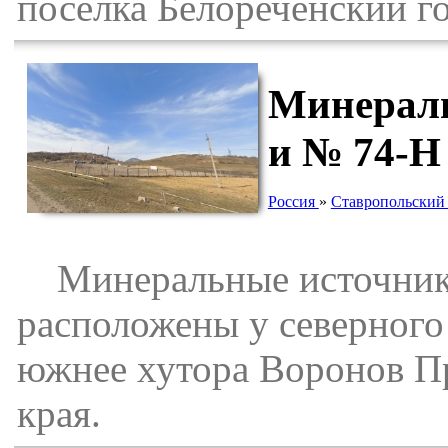
поселка Белореченский г
Минераль
и № 74-Н
Россия
»
Ставропольский
Минеральные источники
расположены у северного 
южнее хутора Воронов П
края.