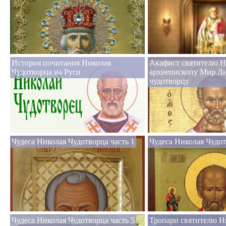
История почитания Николая
Акафист святителю Н
Чудотворца на Руси
архиепископу Мир Л
чудотворцу
Чудеса Николая Чудотворца часть 1
Чудеса Николая Чудот
Чудеса Николая Чудотворца часть 5
Тропари святителю Н