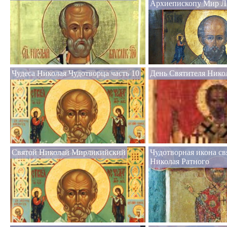
Архиепископу Мир Л
Чудеса Николая Чудотворца часть 10
День Святителя Нико
Святой Николай Мирликийский
Чудотворная икона св
Николая Ратного