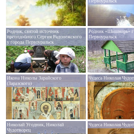
Первоуральск
Родник, святой источник
Родник «Шишмарь» г
преподобного Сергия Радонежского
Первоуральск
у города Первоуральск
Икона Николы Зарайского
Чудеса Николая Чудот
(Заразского)
Николай Угодник, Николай
Чудеса Николая Чудо
Чудотворец