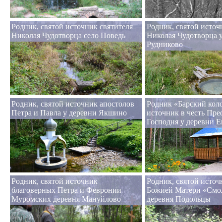
Родник, святой источник святителя
Родник, святой источ
Николая Чудотворца село Поведь
Николая Чудотворца 
Рудниково
Родник, святой источник апостолов
Родник «Барский коло
Петра и Павла у деревни Якшино
источник в честь Пр
Господня у деревни 
Родник, святой источник
Родник, святой исто
благоверных Петра и Февронии
Божией Матери «Смо
Муромских деревня Мануйлово
деревня Подольцы