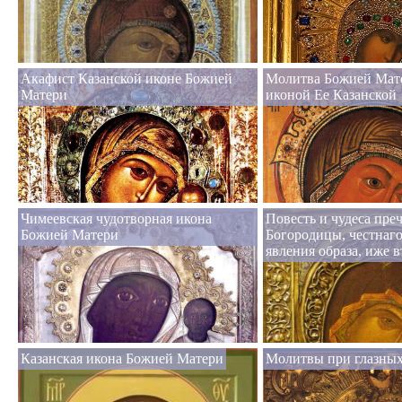
Акафист Казанской иконе Божией
Молитва Божией Мат
Матери
иконой Ее Казанской
Чимеевская чудотворная икона
Повесть и чудеса пре
Божией Матери
Богородицы, честнаго
явления образа, иже 
Казанская икона Божией Матери
Молитвы при глазных