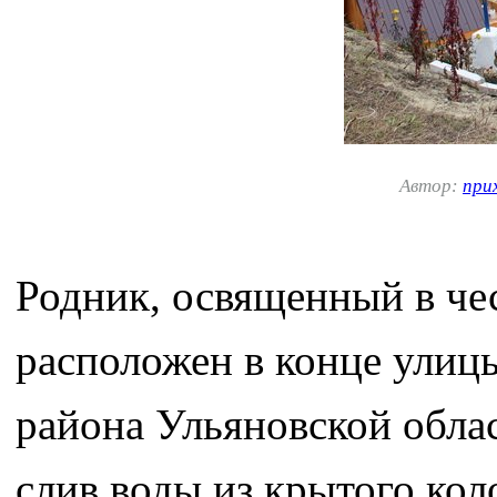
Автор:
при
Родник, освященный в че
расположен в конце улиц
района Ульяновской облас
слив воды из крытого коло