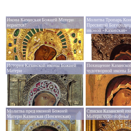
Икона Казанская Божией Матери
Молитва Тропарь Кон
вернется?
Пресвятой Богородиц
иконой «Казанская»
История Казанской иконы Божией
Похищение Казанско
Матери
чудотворной иконы 
Молитва пред иконой Божией
Списки Казанской и
Матери Казанская (Пензенская)
Матери чудотворные