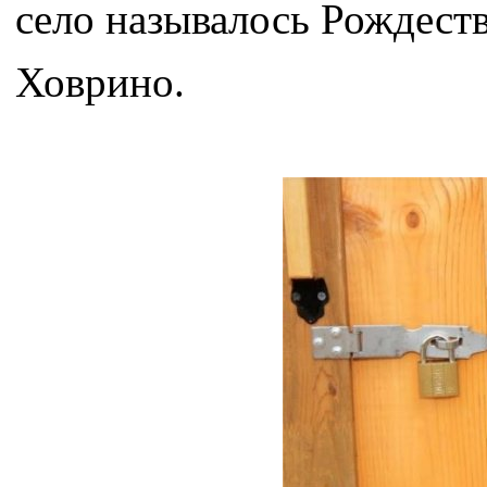
село называлось Рождест
Ховрино.