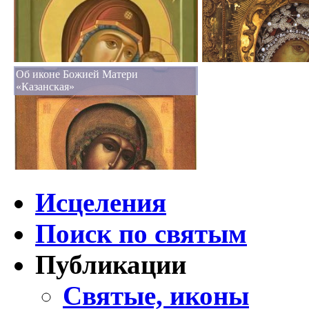
Об иконе Божией Матери
«Казанская»
Исцеления
Поиск по святым
Публикации
Святые, иконы