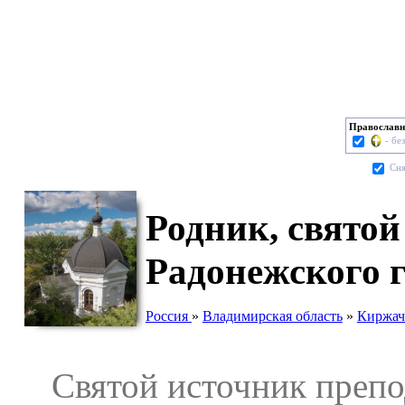
Православн
- бе
Cня
Родник, святой
Радонежского 
Россия
»
Владимирская область
»
Киржач
Святой источник препод