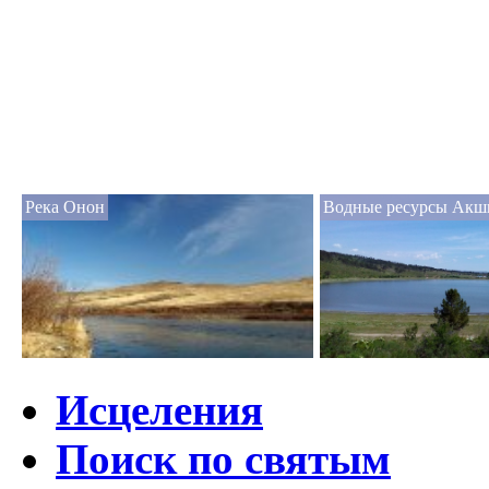
Река Онон
Водные ресурсы Акш
Исцеления
Поиск по святым