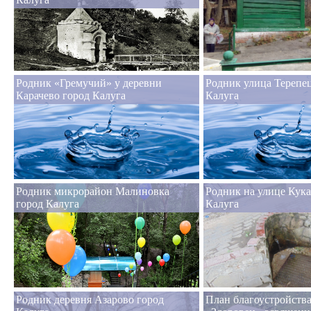
Родник «Гремучий» у деревни
Родник улица Терепец
Карачево город Калуга
Калуга
Родник микрорайон Малиновка
Родник на улице Кука
город Калуга
Калуга
Родник деревня Азарово город
План благоустройств