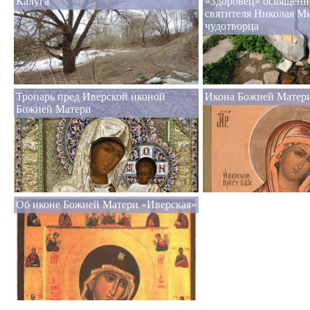
Калуга
«Здоровец» освященн
святителя Николая М
чудотворца
Тропарь пред Иверской иконой
Икона Божией Матери
Божией Матери
Об иконе Божией Матери «Иверская»