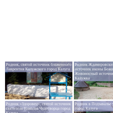
Родник, святой источник блаженного
Родник Ждамировский
Лаврентия Калужского город Калуга
источник иконы Бож
Живоносный источни
Калужка
Родник «Здоровец», святой источник
Родник в Подзавалье 
святителя Николая Чудотворца город
город Калуга
Калуга