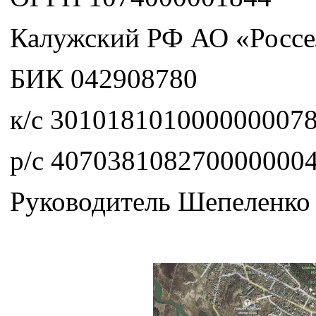
Калужский РФ АО «Россел
БИК 042908780
к/с 301018101000000007
р/с 407038108270000000
Руководитель Шепеленко