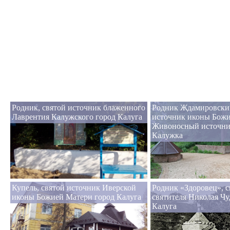
Родник, святой источник блаженного
Родник Ждамировский
Лаврентия Калужского город Калуга
источник иконы Бож
Живоносный источни
Калужка
Купель, святой источник Иверской
Родник «Здоровец», с
иконы Божией Матери город Калуга
святителя Николая Чу
Калуга