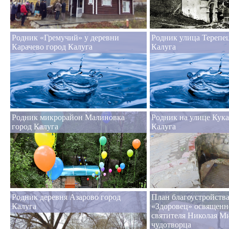
Родник «Гремучий» у деревни
Родник улица Терепец
Карачево город Калуга
Калуга
Родник микрорайон Малиновка
Родник на улице Кука
город Калуга
Калуга
Родник деревня Азарово город
План благоустройств
Калуга
«Здоровец» освященн
святителя Николая М
чудотворца