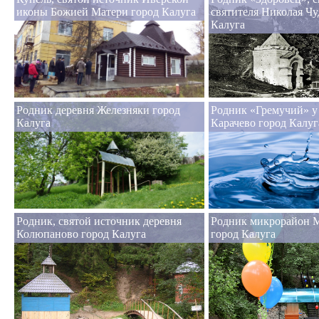
иконы Божией Матери город Калуга
святителя Николая Чу
Калуга
Родник деревня Железняки город
Родник «Гремучий» у
Калуга
Карачево город Калуг
Родник, святой источник деревня
Родник микрорайон 
Колюпаново город Калуга
город Калуга