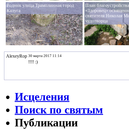
Родник улица Трамплинная город
План благоустройств
Калуга
«Здоровец» освященн
святителя Николая М
чудотворца
AlexeyRop
30 марта 2017 11:14
!!!! :)
Исцеления
Поиск по святым
Публикации