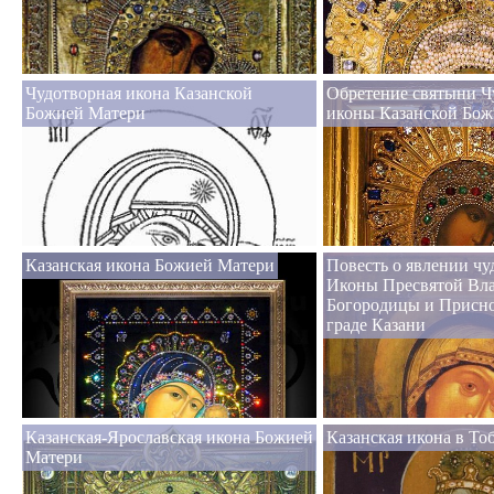
Чудотворная икона Казанской
Обретение святыни Ч
Божией Матери
иконы Казанской Бож
Казанская икона Божией Матери
Повесть о явлении ч
Иконы Пресвятой Вл
Богородицы и Присн
граде Казани
Казанская-Ярославская икона Божией
Казанская икона в То
Матери