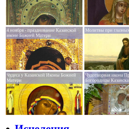
4 ноября - празднование Казанской
Молитвы при глазных
иконе Божией Матери
Чудеса у Казанской Иконы Божией
Чудотворная икона П
Матери
Богородицы Казанска
Исцеления