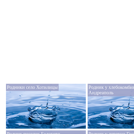
Родники село Хотилицы
Родник у хлебокомби
Андреаполь
Родник поселок Бологово
Родник у деревни Го