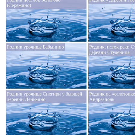
(Сережино)
Родник урочище Бабынино
Родник, исток реки С
деревни Студеница
Родник урочище Снегири у бывшей
Родник на «салотопке
деревни Ленькино
Андреаполь