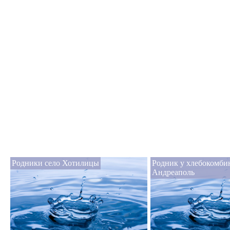
Родники село Хотилицы
Родник у хлебокомби
Андреаполь