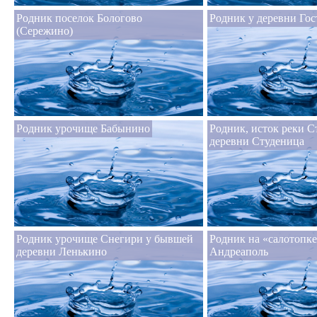
Родник поселок Бологово
Родник у деревни Го
(Сережино)
Родник урочище Бабынино
Родник, исток реки С
деревни Студеница
Родник урочище Снегири у бывшей
Родник на «салотопке
деревни Ленькино
Андреаполь