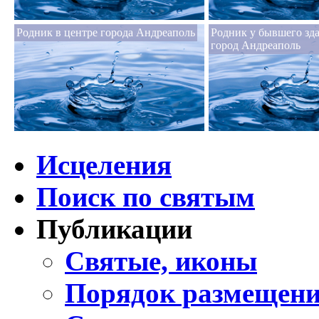
Родник в центре города Андреаполь
Родник у бывшего зд
город Андреаполь
Исцеления
Поиск по святым
Публикации
Святые, иконы
Порядок размещени