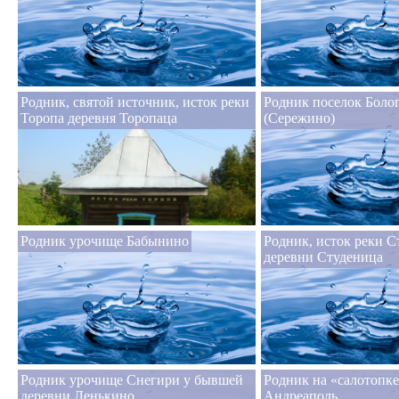
Родник, святой источник, исток реки
Родник поселок Боло
Торопа деревня Торопаца
(Сережино)
Родник урочище Бабынино
Родник, исток реки С
деревни Студеница
Родник урочище Снегири у бывшей
Родник на «салотопке
деревни Ленькино
Андреаполь