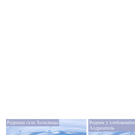
Родники село Хотилицы
Родник у хлебокомби
Андреаполь