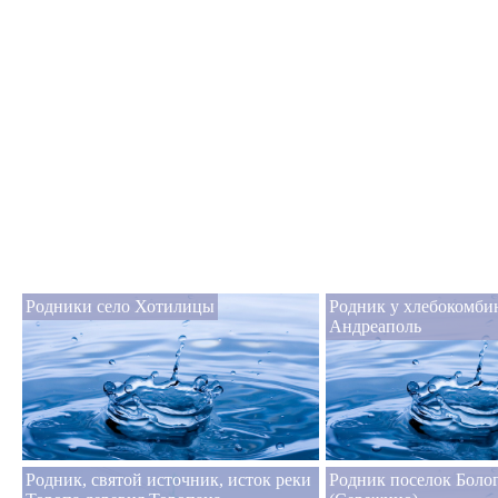
Родники село Хотилицы
Родник у хлебокомби
Андреаполь
Родник, святой источник, исток реки
Родник поселок Боло