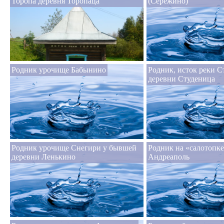
Торопа деревня Торопаца
(Сережино)
Родник урочище Бабынино
Родник, исток реки С
деревни Студеница
Родник урочище Снегири у бывшей
Родник на «салотопке
деревни Ленькино
Андреаполь