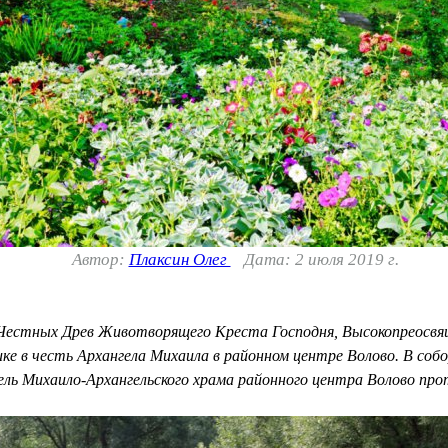
Автор:
Плаксин Олег
Дата: 2 июля 2019 г.
ия Честных Древ Животворящего Креста Господня, Высокопреосв
ке в честь Архангела Михаила в районном центре Волово. В соб
ель Михаило-Архангельского храма районного центра Волово п