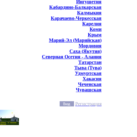
Ингушетия
Кабардино-Балкарская
Калмыкия
Карачаево-Черкесская
Карелия
Коми
Крым
Марий-Эл (Марийская)
Мордовия
Саха (Якутия)
Северная Осетия - Алания
Татарстан
Тыва (Тува)
Удмуртская
Хакасия
Чеченская
Чувашская
Регистрация