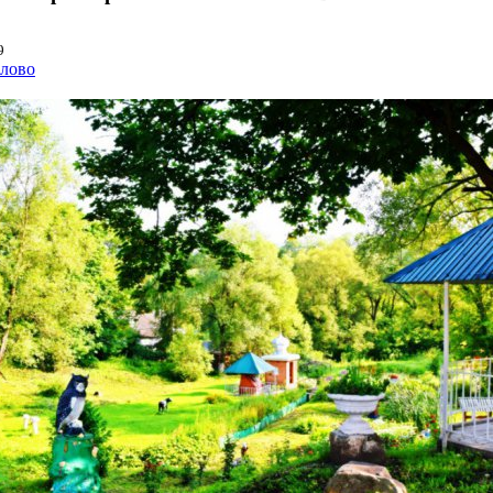
9
олово