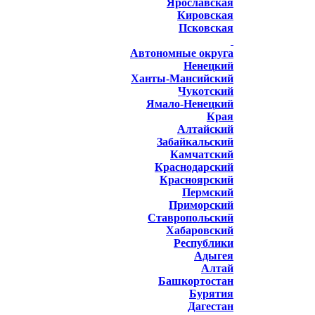
Ярославская
Кировская
Псковская
Автономные округа
Ненецкий
Ханты-Мансийский
Чукотский
Ямало-Ненецкий
Края
Алтайский
Забайкальский
Камчатский
Краснодарский
Красноярский
Пермский
Приморский
Ставропольский
Хабаровский
Республики
Адыгея
Алтай
Башкортостан
Бурятия
Дагестан