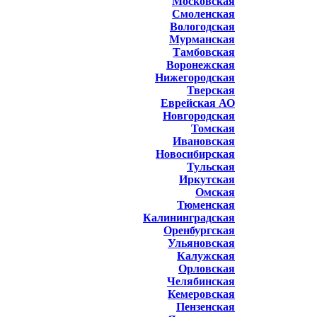
Московская
Смоленская
Вологодская
Мурманская
Тамбовская
Воронежская
Нижегородская
Тверская
Еврейская АО
Новгородская
Томская
Ивановская
Новосибирская
Тульская
Иркутская
Омская
Тюменская
Калининградская
Оренбургская
Ульяновская
Калужская
Орловская
Челябинская
Кемеровская
Пензенская