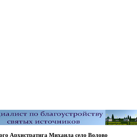
ятого Архистратига Михаила село Волово