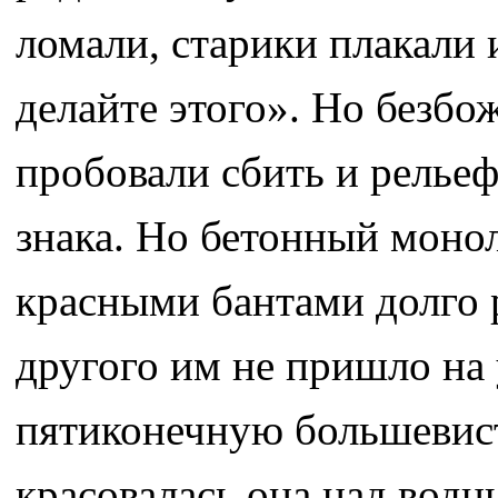
ломали, старики плакали 
делайте этого». Но безб
пробовали сбить и релье
знака. Но бетонный монол
красными бантами долго 
другого им не пришло на 
пятиконечную большевист
красовалась она над водн