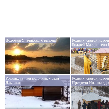
Водоёмы Яльчикского района
Родник, святой исто
Божией Матери село 
Родник, святой источник у села
Родник, святой источ
Яльчики
Предтечи Иоанна дер