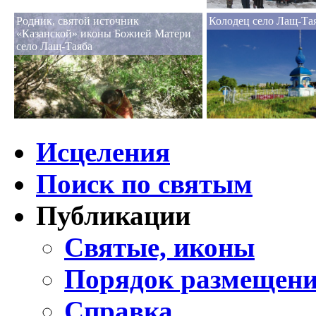
Родник, святой источник
Колодец село Лащ-Та
«Казанской» иконы Божией Матери
село Лащ-Таяба
Исцеления
Поиск по святым
Публикации
Святые, иконы
Порядок размещени
Справка