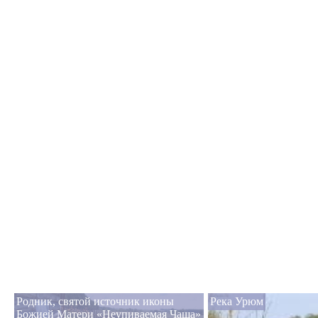
Родник, святой источник иконы
Река Урюм
Божией Матери «Неупиваемая Чаша»