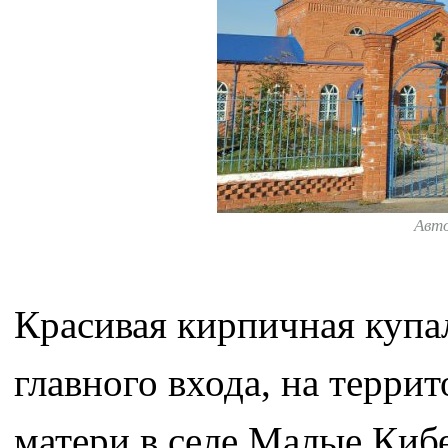
Авт
Красивая кирпичная купал
главного входа, на терри
матери в селе Малые Киб