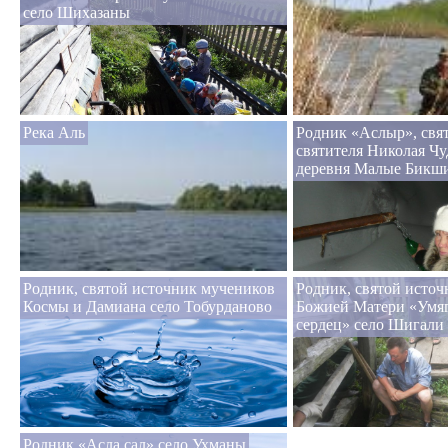
село Шихазаны
Река Аль
Родник «Аслыр», свя
святителя Николая Ч
деревня Малые Бикш
Родник, святой источник мучеников
Родник, святой исто
Космы и Дамиана село Тобурданово
Божией Матери «Умяг
сердец» село Шигали
Родник «Асла сал» село Ухманы