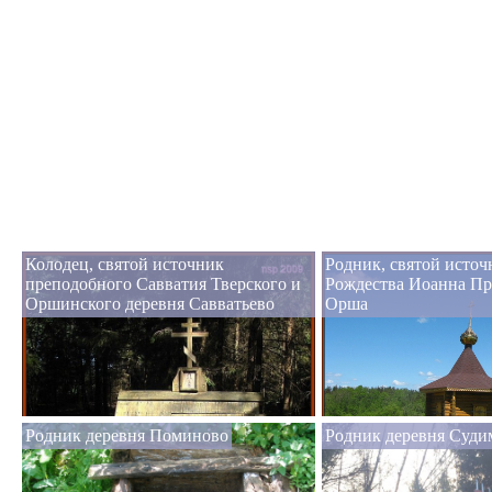
Колодец, святой источник
Родник, святой источ
преподобного Савватия Тверского и
Рождества Иоанна Пр
Оршинского деревня Савватьево
Орша
Родник деревня Поминово
Родник деревня Суди