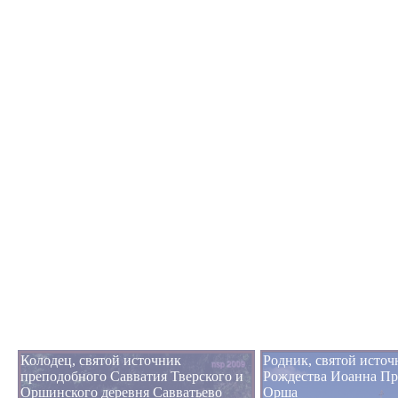
Колодец, святой источник
Родник, святой источ
преподобного Савватия Тверского и
Рождества Иоанна Пр
Оршинского деревня Савватьево
Орша