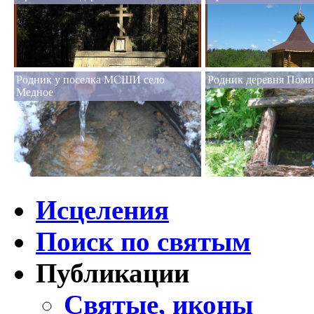
Родник у поселка МСШИ село
Родник деревня Пом
Медное
Исцеления
Поиск по святым
Публикации
Святые, иконы