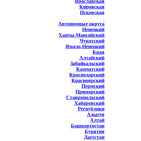
Ярославская
Кировская
Псковская
Автономные округа
Ненецкий
Ханты-Мансийский
Чукотский
Ямало-Ненецкий
Края
Алтайский
Забайкальский
Камчатский
Краснодарский
Красноярский
Пермский
Приморский
Ставропольский
Хабаровский
Республики
Адыгея
Алтай
Башкортостан
Бурятия
Дагестан