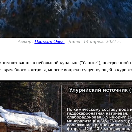
Автор:
Плаксин Олег
Дата: 14 апреля 2021 г.
нимают ванны в небольшой купальне ("баньке"), построенной н
 врачебного контроля, многие вопреки существующей в курортол