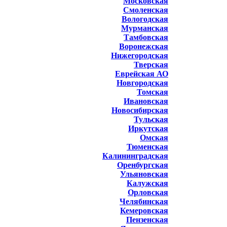
Московская
Смоленская
Вологодская
Мурманская
Тамбовская
Воронежская
Нижегородская
Тверская
Еврейская АО
Новгородская
Томская
Ивановская
Новосибирская
Тульская
Иркутская
Омская
Тюменская
Калининградская
Оренбургская
Ульяновская
Калужская
Орловская
Челябинская
Кемеровская
Пензенская