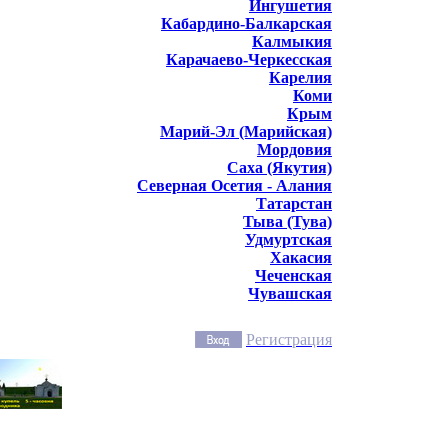
Ингушетия
Кабардино-Балкарская
Калмыкия
Карачаево-Черкесская
Карелия
Коми
Крым
Марий-Эл (Марийская)
Мордовия
Саха (Якутия)
Северная Осетия - Алания
Татарстан
Тыва (Тува)
Удмуртская
Хакасия
Чеченская
Чувашская
Регистрация