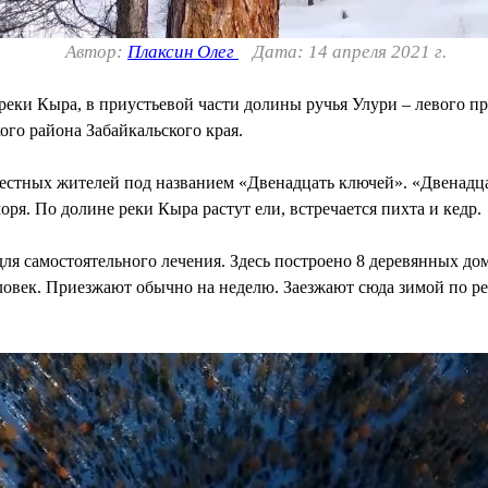
Автор:
Плаксин Олег
Дата: 14 апреля 2021 г.
еки Кыра, в приустьевой части долины ручья Улури – левого пр
го района Забайкальского края.
естных жителей под названием «Двенадцать ключей». «Двенадцат
ря. По долине реки Кыра растут ели, встречается пихта и кедр.
я самостоятельного лечения. Здесь построено 8 деревянных дом
овек. Приезжают обычно на неделю. Заезжают сюда зимой по рек