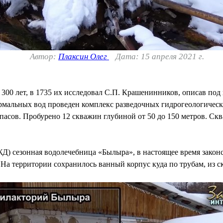
Автор:
Плаксин Олег
Дата: 15 апреля 2021 г.
300 лет, в 1735 их исследовал С.П. Крашенинников, описав под 
альных вод проведен комплекс разведочных гидрогеологических 
апасов. Пробурено 12 скважин глубиной от 50 до 150 метров. 
Д) сезонная водолечебница «Былыра», в настоящее время законс
 На территории сохранилось ванный корпус куда по трубам, из с