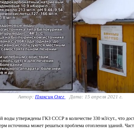
Автор:
Плаксин Олег
Дата: 15 апреля 2021 г.
й воды утверждены ГКЗ СССР в количестве 330 м3/сут., что дос
терм источника может решаться проблема отопления зданий. Част