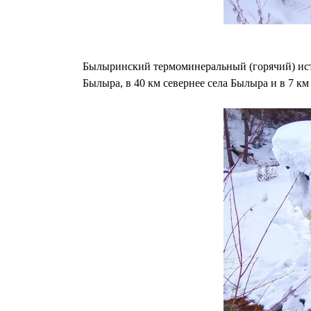
Былыринский термоминеральный (горячий) исто
Былыра, в 40 км севернее села Былыра и в 7 к