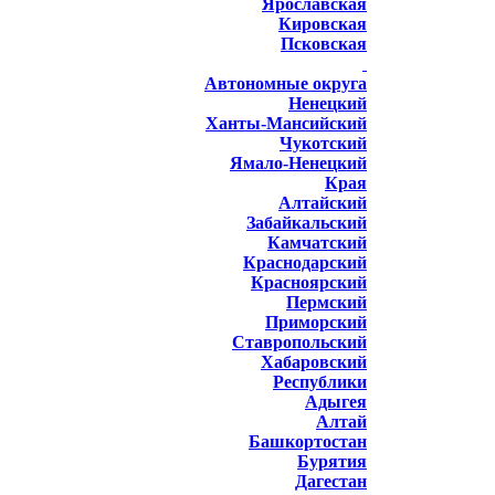
Ярославская
Кировская
Псковская
Автономные округа
Ненецкий
Ханты-Мансийский
Чукотский
Ямало-Ненецкий
Края
Алтайский
Забайкальский
Камчатский
Краснодарский
Красноярский
Пермский
Приморский
Ставропольский
Хабаровский
Республики
Адыгея
Алтай
Башкортостан
Бурятия
Дагестан