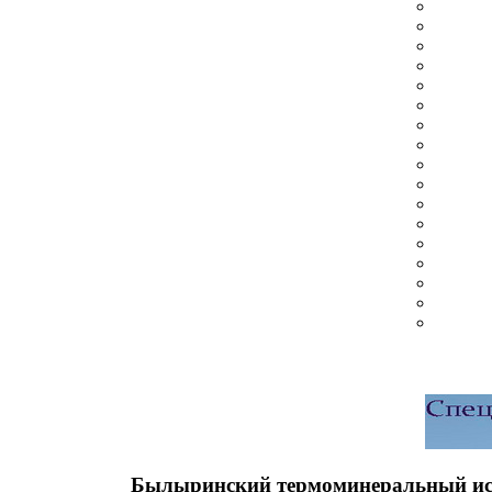
Былыринский термоминеральный ис