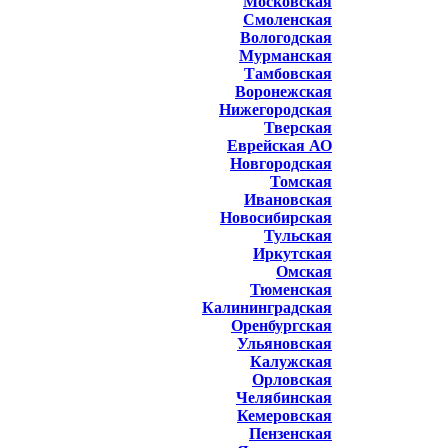
Московская
Смоленская
Вологодская
Мурманская
Тамбовская
Воронежская
Нижегородская
Тверская
Еврейская АО
Новгородская
Томская
Ивановская
Новосибирская
Тульская
Иркутская
Омская
Тюменская
Калининградская
Оренбургская
Ульяновская
Калужская
Орловская
Челябинская
Кемеровская
Пензенская