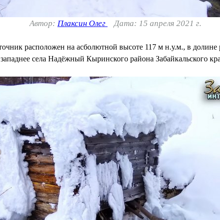
Автор:
Плаксин Олег
Дата: 15 апреля 2021 г.
чник расположен на асболютной высоте 117 м н.у.м., в долине 
м западнее села Надёжный Кыринского района Забайкальского кра