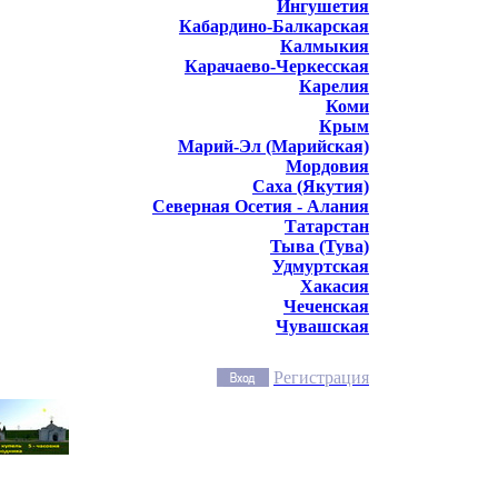
Ингушетия
Кабардино-Балкарская
Калмыкия
Карачаево-Черкесская
Карелия
Коми
Крым
Марий-Эл (Марийская)
Мордовия
Саха (Якутия)
Северная Осетия - Алания
Татарстан
Тыва (Тува)
Удмуртская
Хакасия
Чеченская
Чувашская
Регистрация