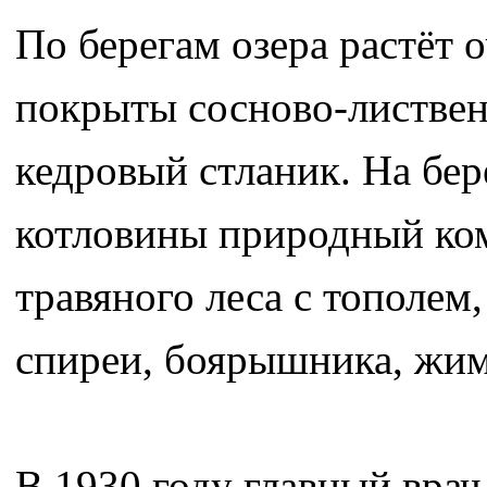
По берегам озера растёт 
покрыты сосново-листвен
кедровый стланик. На бер
котловины природный ком
травяного леса с тополем
спиреи, боярышника, жим
В 1930 году главный вра