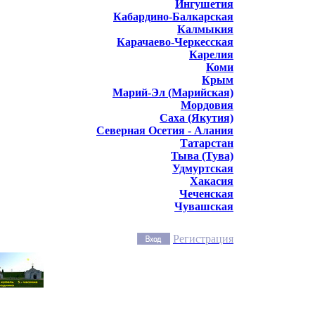
Ингушетия
Кабардино-Балкарская
Калмыкия
Карачаево-Черкесская
Карелия
Коми
Крым
Марий-Эл (Марийская)
Мордовия
Саха (Якутия)
Северная Осетия - Алания
Татарстан
Тыва (Тува)
Удмуртская
Хакасия
Чеченская
Чувашская
Регистрация