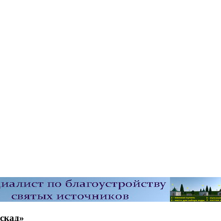
скад»