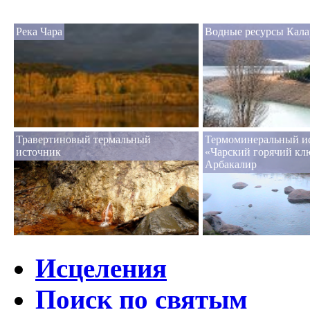
Река Чара
Водные ресурсы Кала
Травертиновый термальный
Термоминеральный и
источник
«Чарский горячий клю
Арбакалир
Исцеления
Поиск по святым