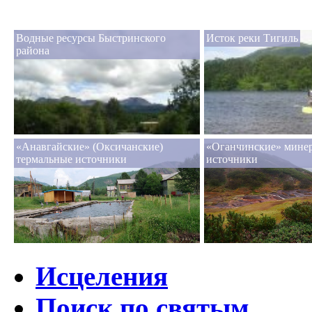
Водные ресурсы Быстринского
Исток реки Тигиль
района
«Анавгайские» (Оксичанские)
«Оганчинские» мине
термальные источники
источники
Исцеления
Поиск по святым