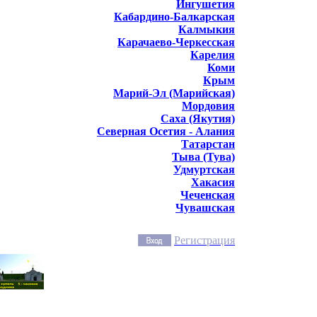
Ингушетия
Кабардино-Балкарская
Калмыкия
Карачаево-Черкесская
Карелия
Коми
Крым
Марий-Эл (Марийская)
Мордовия
Саха (Якутия)
Северная Осетия - Алания
Татарстан
Тыва (Тува)
Удмуртская
Хакасия
Чеченская
Чувашская
Регистрация