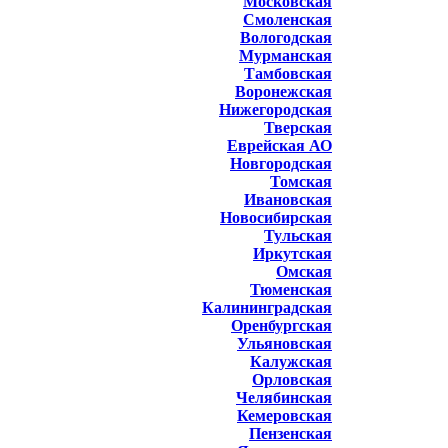
Московская
Смоленская
Вологодская
Мурманская
Тамбовская
Воронежская
Нижегородская
Тверская
Еврейская АО
Новгородская
Томская
Ивановская
Новосибирская
Тульская
Иркутская
Омская
Тюменская
Калининградская
Оренбургская
Ульяновская
Калужская
Орловская
Челябинская
Кемеровская
Пензенская