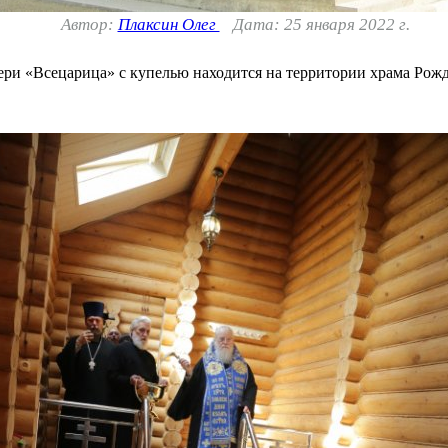
Автор:
Плаксин Олег
Дата: 25 января 2022 г.
ри «Всецарица» с купелью находится на территории храма Рожд