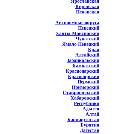
Ярославская
Кировская
Псковская
Автономные округа
Ненецкий
Ханты-Мансийский
Чукотский
Ямало-Ненецкий
Края
Алтайский
Забайкальский
Камчатский
Краснодарский
Красноярский
Пермский
Приморский
Ставропольский
Хабаровский
Республики
Адыгея
Алтай
Башкортостан
Бурятия
Дагестан