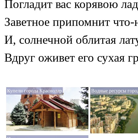
Погладит вас корявою ла
Заветное припомнит что-
И, солнечной облитая лат
Вдруг оживет его сухая гр
Купели города Краснодар
Водные ресурсы горо