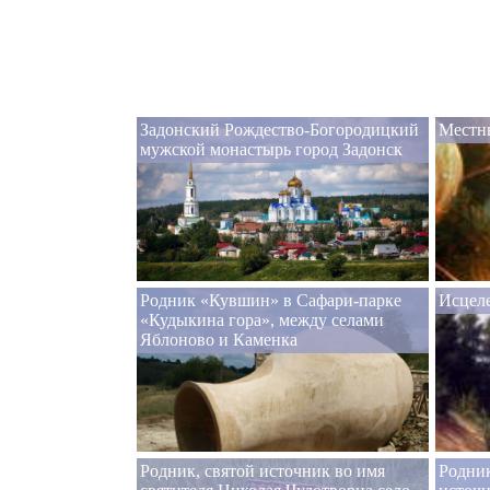
Задонский Рождество-Богородицкий
Местн
мужской монастырь город Задонск
Родник «Кувшин» в Сафари-парке
Исцеле
«Кудыкина гора», между селами
Яблоново и Каменка
Родник, святой источник во имя
Родник