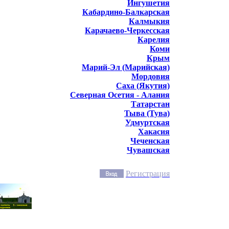
Ингушетия
Кабардино-Балкарская
Калмыкия
Карачаево-Черкесская
Карелия
Коми
Крым
Марий-Эл (Марийская)
Мордовия
Саха (Якутия)
Северная Осетия - Алания
Татарстан
Тыва (Тува)
Удмуртская
Хакасия
Чеченская
Чувашская
Регистрация