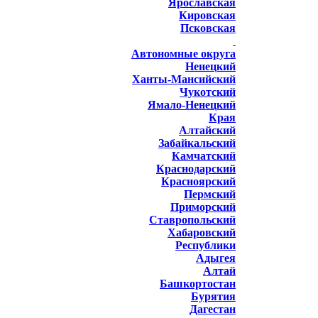
Ярославская
Кировская
Псковская
Автономные округа
Ненецкий
Ханты-Мансийский
Чукотский
Ямало-Ненецкий
Края
Алтайский
Забайкальский
Камчатский
Краснодарский
Красноярский
Пермский
Приморский
Ставропольский
Хабаровский
Республики
Адыгея
Алтай
Башкортостан
Бурятия
Дагестан