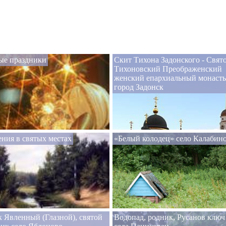
ые праздники
Скит Тихона Задонского - Свято
Тихоновский Преображенский
женский епархиальный монаст
город Задонск
ния в святых местах
«Белый колодец» село Калабин
 Явленный (Глазной), святой
Водопад, родник, Русанов ключ