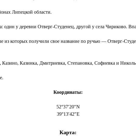
йонах Липецкой области.
ва: один у деревни Отверг-Студенец, другой у села Чириково. Впа
рые из которых получили свое название по ручью — Отверг-Сту
 Казино, Казинка, Дмитриевка, Степановка, Софиевка и Николь
е.
Координаты:
52°37′20″N
39°13′42″E
Карта: