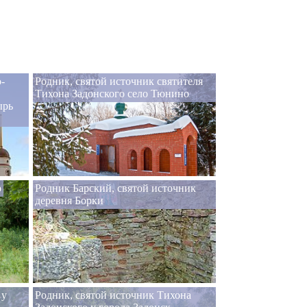
-
Родник, святой источник святителя
Тихона Задонского село Тюнино
ырь
о
Родник Барский, святой источник
деревня Борки
 у
Родник, святой источник Тихона