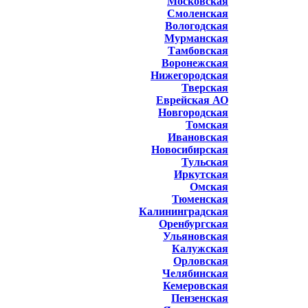
Московская
Смоленская
Вологодская
Мурманская
Тамбовская
Воронежская
Нижегородская
Тверская
Еврейская АО
Новгородская
Томская
Ивановская
Новосибирская
Тульская
Иркутская
Омская
Тюменская
Калининградская
Оренбургская
Ульяновская
Калужская
Орловская
Челябинская
Кемеровская
Пензенская