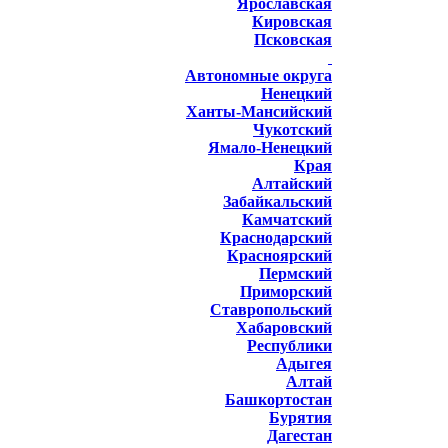
Ярославская
Кировская
Псковская
Автономные округа
Ненецкий
Ханты-Мансийский
Чукотский
Ямало-Ненецкий
Края
Алтайский
Забайкальский
Камчатский
Краснодарский
Красноярский
Пермский
Приморский
Ставропольский
Хабаровский
Республики
Адыгея
Алтай
Башкортостан
Бурятия
Дагестан