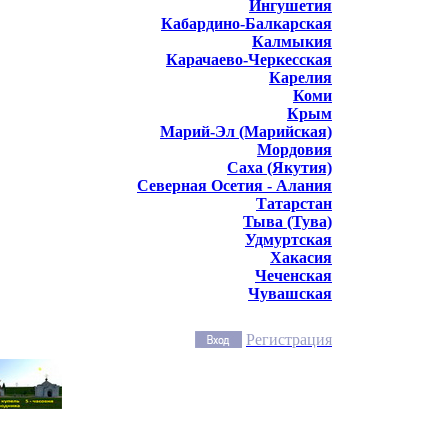
Ингушетия
Кабардино-Балкарская
Калмыкия
Карачаево-Черкесская
Карелия
Коми
Крым
Марий-Эл (Марийская)
Мордовия
Саха (Якутия)
Северная Осетия - Алания
Татарстан
Тыва (Тува)
Удмуртская
Хакасия
Чеченская
Чувашская
Регистрация