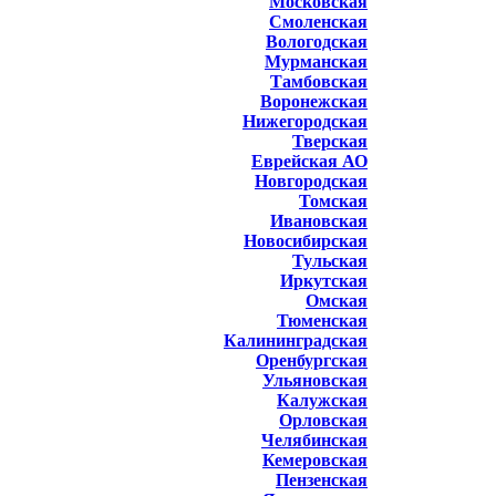
Московская
Смоленская
Вологодская
Мурманская
Тамбовская
Воронежская
Нижегородская
Тверская
Еврейская АО
Новгородская
Томская
Ивановская
Новосибирская
Тульская
Иркутская
Омская
Тюменская
Калининградская
Оренбургская
Ульяновская
Калужская
Орловская
Челябинская
Кемеровская
Пензенская