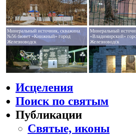
Минеральный источник, скважина
Минеральный источн
№56 бювет «Книжный» город
«Владимирский» гор
Железноводск
Железноводск
Исцеления
Поиск по святым
Публикации
Святые, иконы