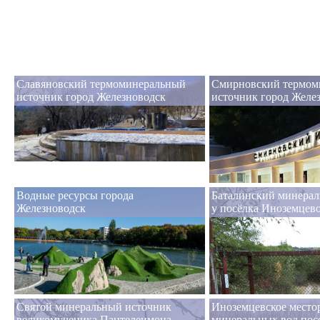
Славяновский термоминеральный
Смирновский термом
источник город Железноводск
источник город Желе
Водные ресурсы города
Баталинский минерал
Железноводск
у посёлка Иноземцев
Святой минеральный источник
Иноземцевское место
великомученика Пантелеимона
минеральных вод пос