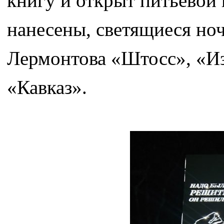
книгу и открыт питьевой 
нанесены, светящиеся но
Лермонтова «Штосс», «Из
«Кавказ».