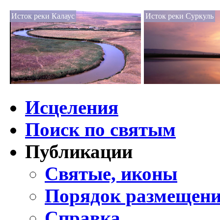
Исток реки Калаус
Исток реки Суркуль
Исцеления
Поиск по святым
Публикации
Святые, иконы
Порядок размещени
Справка