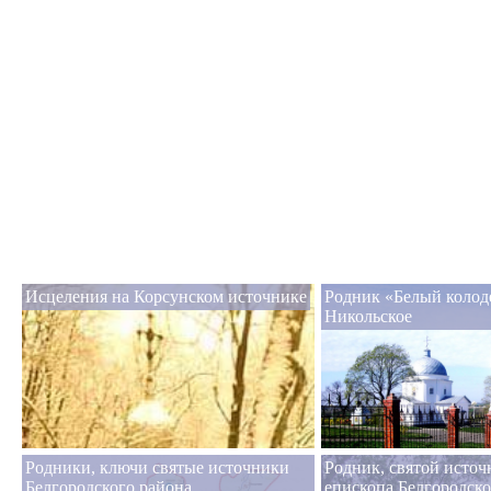
Исцеления на Корсунском источнике
Родник «Белый колод
Никольское
Родники, ключи святые источники
Родник, святой исто
Белгородского района
епископа Белгородско