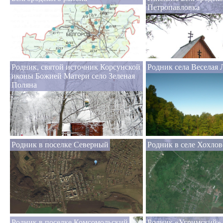
Петропавловка
Родник, святой источник Корсунской
Родник села Веселая 
иконы Божией Матери село Зеленая
Поляна
Родник в поселке Северный
Родник в селе Хохлов
Родник в поселке Комсомольский
Родник «Угримский» 