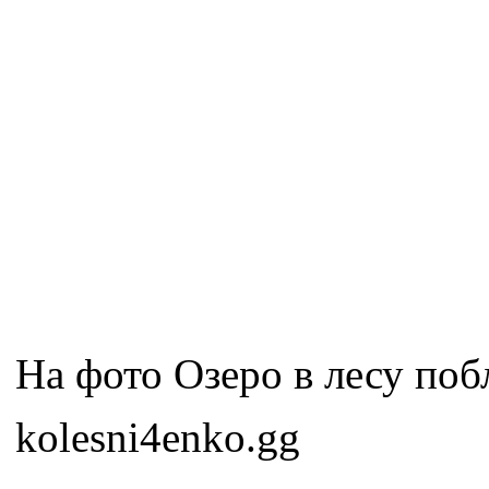
На фото Озеро в лесу поб
kolеsni4enkо.gg