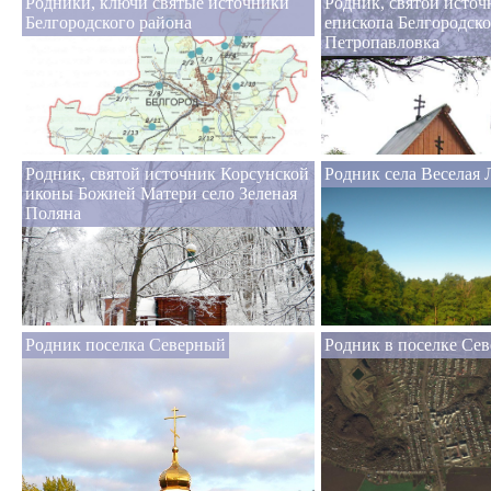
Родники, ключи святые источники
Родник, святой исто
Белгородского района
епископа Белгородско
Петропавловка
Родник, святой источник Корсунской
Родник села Веселая 
иконы Божией Матери село Зеленая
Поляна
Родник поселка Северный
Родник в поселке Се