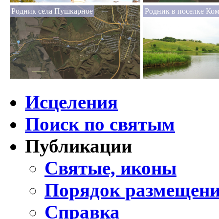
Родник села Пушкарное
Родник в поселке Ко
Исцеления
Поиск по святым
Публикации
Святые, иконы
Порядок размещени
Справка