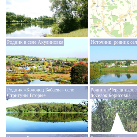
Родник в селе Акулиновка
Источник, родник се
Родник «Колодец Бабаева» село
Родник «Чередниковс
Стригуны Вторые
поселок Борисовка