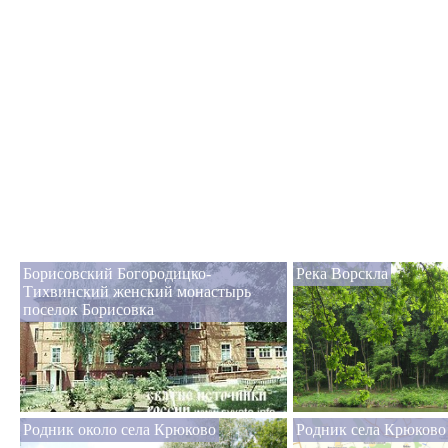
Борисовский Богородицко-
Река Ворскла
Тихвинский женский монастырь
поселок Борисовка
Родник около села Крюково
Родник села Крюково