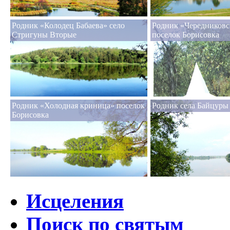
Родник «Колодец Бабаева» село
Родник «Чередниковс
Стригуны Вторые
поселок Борисовка
Родник «Холодная криница» поселок
Родник села Байцуры
Борисовка
Исцеления
Поиск по святым