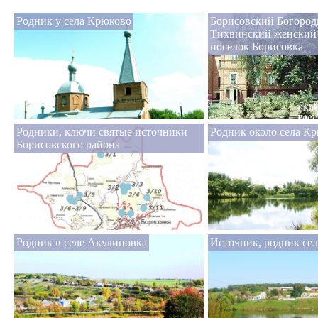
Родник у села Крюково
Борисовский Богород
Тихвинский женский
поселок Борисовка
Родники, ключи святые источники
Родник около села К
Борисовского района
Родник в селе Акулиновка
Источник, родник се