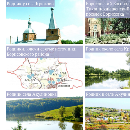
Родник у села Крюково
Борисовский Богород
Тихвинский женский
поселок Борисовка
Родники, ключи святые источники
Родник около села К
Борисовского района
Родник села Акулиновка
Родник в селе Акули