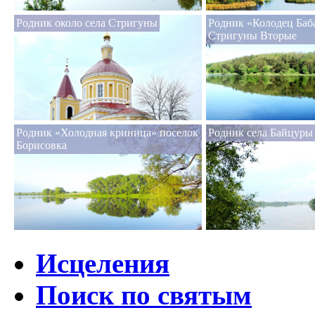
Родник около села Стригуны
Родник «Колодец Баба
Стригуны Вторые
Родник «Холодная криница» поселок
Родник села Байцуры
Борисовка
Исцеления
Поиск по святым