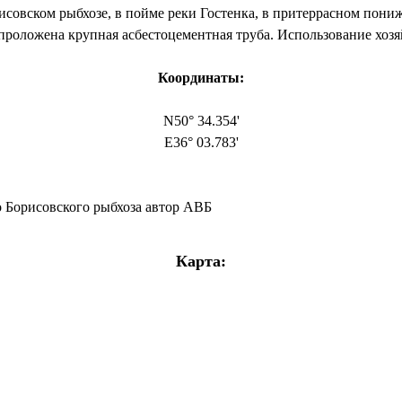
совском рыбхозе, в пойме реки Гостенка, в притеррасном пони
проложена крупная асбестоцементная труба. Использование хозя
Координаты:
N50° 34.354'
E36° 03.783'
о Борисовского рыбхоза автор АВБ
Карта: