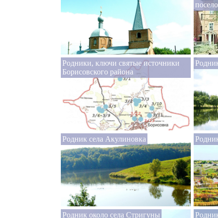
посело
Родники, ключи святые источники
Родник
Борисовского района
Родник села Акулиновка
Родник
Родник около села Стригуны
Родник