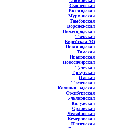
Московская
Смоленская
Вологодская
Мурманская
Тамбовская
Воронежская
Нижегородская
Тверская
Еврейская АО
Новгородская
Томская
Ивановская
Новосибирская
Тульская
Иркутская
Омская
Тюменская
Калининградская
Оренбургская
Ульяновская
Калужская
Орловская
Челябинская
Кемеровская
Пензенская