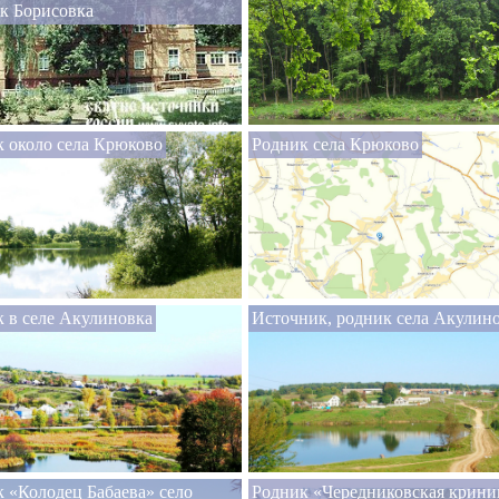
к Борисовка
 около села Крюково
Родник села Крюково
 в селе Акулиновка
Источник, родник села Акулин
 «Колодец Бабаева» село
Родник «Чередниковская крини