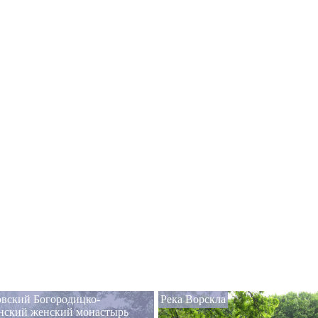
вский Богородицко-
Река Ворскла
нский женский монастырь