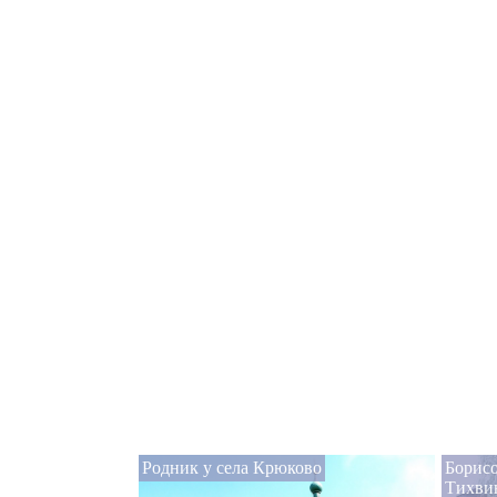
Родник у села Крюково
Борисо
Тихви