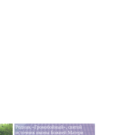
Родник «Громобойный», святой
источник иконы Божией Матери