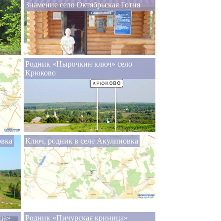
Знамение село Октябрьская Готня
Родник «Нырочкин ключ» село
Крюково
овка
Ключ, родник в селе Акулиновка
ца»
Родник «Пичурская криница»