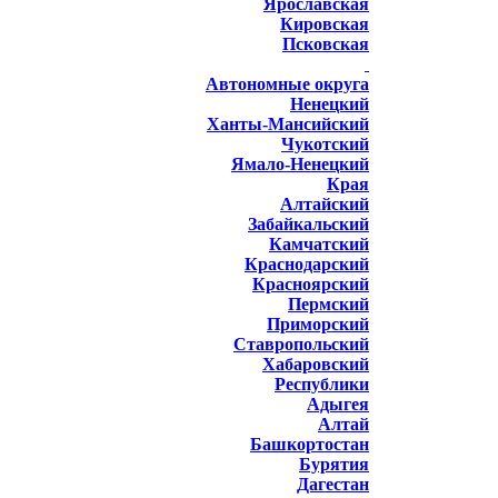
Ярославская
Кировская
Псковская
Автономные округа
Ненецкий
Ханты-Мансийский
Чукотский
Ямало-Ненецкий
Края
Алтайский
Забайкальский
Камчатский
Краснодарский
Красноярский
Пермский
Приморский
Ставропольский
Хабаровский
Республики
Адыгея
Алтай
Башкортостан
Бурятия
Дагестан