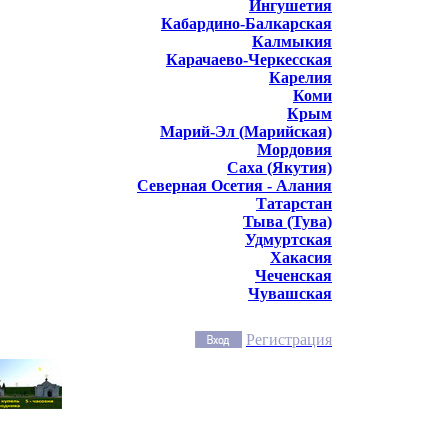
Ингушетия
Кабардино-Балкарская
Калмыкия
Карачаево-Черкесская
Карелия
Коми
Крым
Марий-Эл (Марийская)
Мордовия
Саха (Якутия)
Северная Осетия - Алания
Татарстан
Тыва (Тува)
Удмуртская
Хакасия
Чеченская
Чувашская
Регистрация