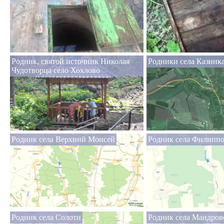
Родник, святой источник Николая
Родники села Казинка
Чудотворца село Хохлово
Родник села Верхний Моисей
Родник села Филипп
Родник села Солоти
Родник села Мандров