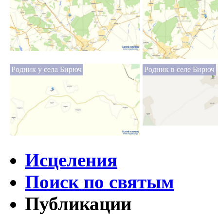
Родник у села Бирюч
Родник в селе Бирюч
Исцеления
Поиск по святым
Публикации