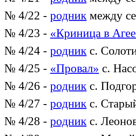
№ 4/22 -
родник
между се
№ 4/23 -
«Криница в Агее
№ 4/24 -
родник
с. Солот
№ 4/25 -
«Провал»
с. Нас
№ 4/26 -
родник
с. Подго
№ 4/27 -
родник
с. Стары
№ 4/28 -
родник
с. Леоно