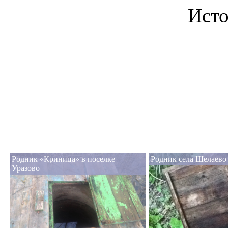
Исто
Родник «Криница» в поселке
Родник села Шелаево
Уразово