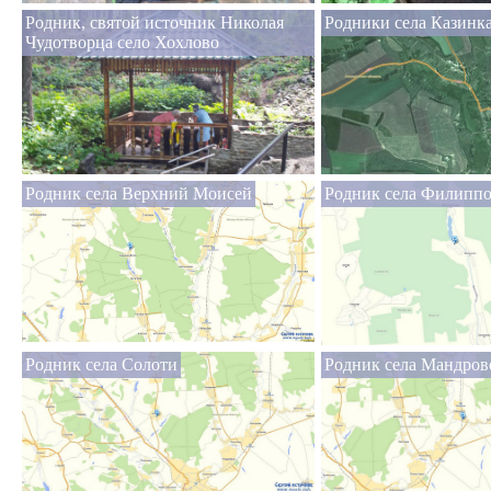
Родник, святой источник Николая
Родники села Казинка
Чудотворца село Хохлово
Родник села Верхний Моисей
Родник села Филипп
Родник села Солоти
Родник села Мандров