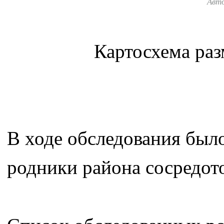
Авт
Картосхема ра
В ходе обследования был
родники района сосредото