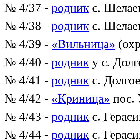
№ 4/37 -
родник
с. Шелае
№ 4/38 -
родник
с. Шелае
№ 4/39 -
«Вильница»
(охр
№ 4/40 -
родник
у с. Долг
№ 4/41 -
родник
с. Долго
№ 4/42 -
«Криница»
пос. 
№ 4/43 -
родник
с. Герас
№ 4/44 -
родник
с. Герас