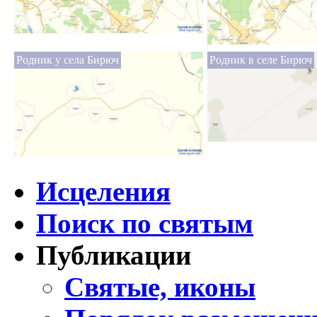
Родник у села Бирюч
Родник в селе Бирюч
Исцеления
Поиск по святым
Публикации
Святые, иконы