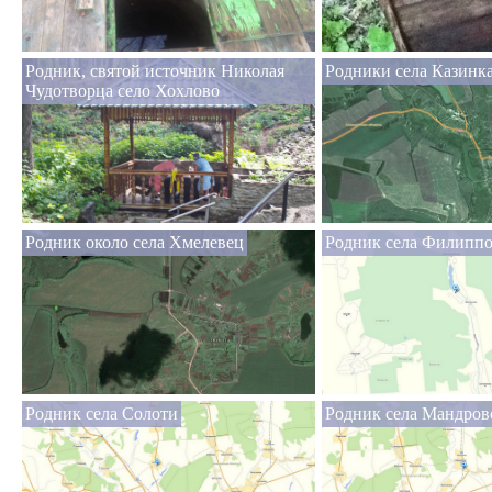
Родник, святой источник Николая
Родники села Казинка
Чудотворца село Хохлово
Родник около села Хмелевец
Родник села Филипп
Родник села Солоти
Родник села Мандров