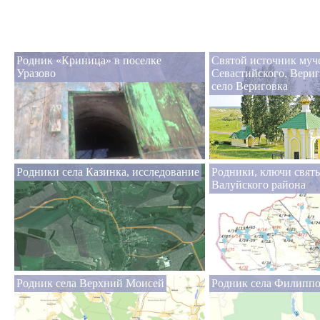
Родник «Криница» в поселке
Святой источник муч
Уразово
Севастийского, Вери
село Вериговка
Родники села Казинка, исследование
Родники, ключи свят
Валуйского района
Родник села Верхний Моисей
Родник села Филипп