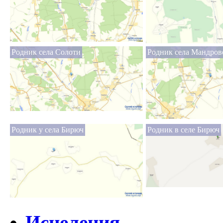
Родник села Солоти
Родник села Мандров
Родник у села Бирюч
Родник в селе Бирюч
Исцеления