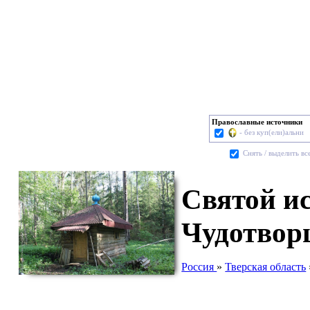
Православные источники
- без куп(ели)альни
Cнять / выделить вс
Святой и
Чудотворц
Россия
»
Тверская область