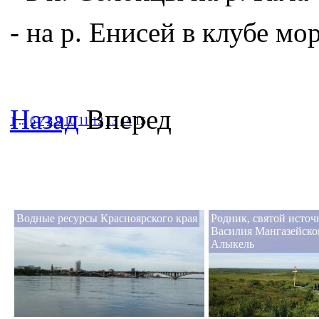
- на р. Енисей в клубе м
Назад
Вперед
1
...
6
7
8
9
10
11
12
13
14
15
Водные ресурсы Красноярского края
Родник, святой исто
Василия Мангазейског
Алыкель