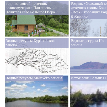
Родник, святой источник
Родник «Холодный кл
великомученика Пантелеимона
источник иконы Бож
Целителя село Большое Озеро
«Всех Скорбящих Радо
Дубинино
Водные ресурсы Курагинского
Водные ресурсы Ново
района
района
Водные ресурсы Манского района
Исток реки Большая