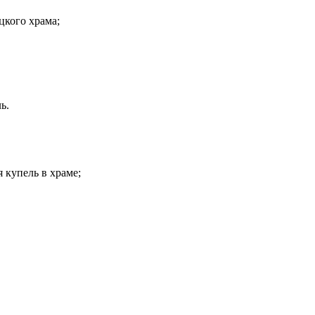
цкого храма;
ь.
 купель в храме;