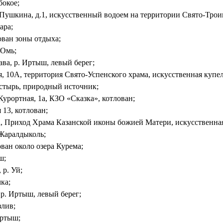
бокое;
 Пушкина, д.1, искусственный водоем на территории Свято-Трои
ара;
ован зоны отдыха;
 Омь;
ва, р. Иртыш, левый берег;
я, 10А, территория Свято-Успенского храма, искусственная купел
стырь, природный источник;
Курортная, 1а, КЗО «Сказка», котлован;
 13, котлован;
а, Приход Храма Казанской иконы божией Матери, искусственная
 Жаралдыколь;
ован около озера Курема;
ш;
 р. Уй;
ка;
а р. Иртыш, левый берег;
злив;
Иртыш;