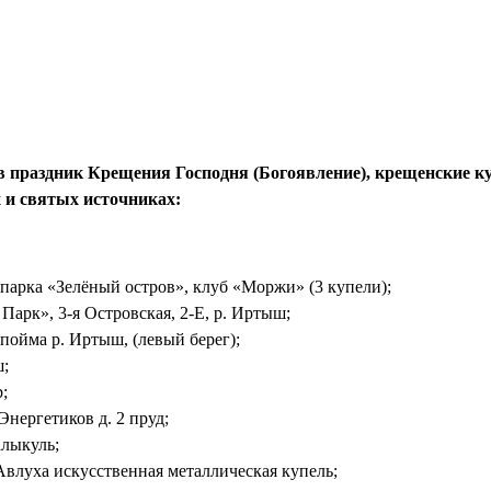
, в праздник Крещения Господня (Богоявление), крещенские 
х и святых источниках:
 парка «Зелёный остров», клуб «Моржи» (3 купели);
арк», 3-я Островская, 2-Е, р. Иртыш;
пойма р. Иртыш, (левый берег);
ш;
;
Энергетиков д. 2 пруд;
алыкуль;
Авлуха искусственная металлическая купель;