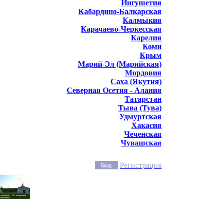
Ингушетия
Кабардино-Балкарская
Калмыкия
Карачаево-Черкесская
Карелия
Коми
Крым
Марий-Эл (Марийская)
Мордовия
Саха (Якутия)
Северная Осетия - Алания
Татарстан
Тыва (Тува)
Удмуртская
Хакасия
Чеченская
Чувашская
Регистрация