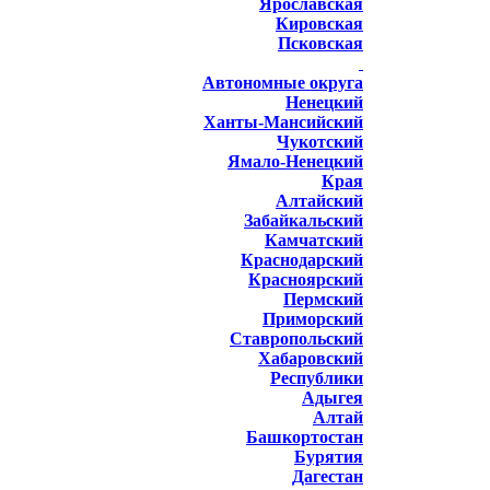
Ярославская
Кировская
Псковская
Автономные округа
Ненецкий
Ханты-Мансийский
Чукотский
Ямало-Ненецкий
Края
Алтайский
Забайкальский
Камчатский
Краснодарский
Красноярский
Пермский
Приморский
Ставропольский
Хабаровский
Республики
Адыгея
Алтай
Башкортостан
Бурятия
Дагестан