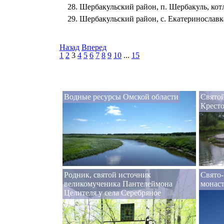
Шербакульский район, п. Шербакуль, кот
Шербакульский район, с. Екатеринославка
Назад
Вперед
1
2
3
4
5
6
7
8
9
10
...
15
Водные ресурсы Омской области
Свято
Кресто
Родник, святой источник
Свято
великомученика Пантелеймона
монаст
Целителя у села Серебряное