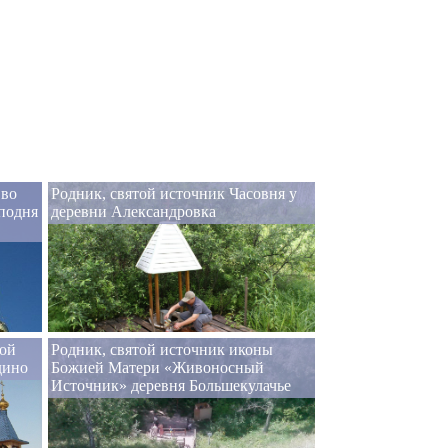
 во
Родник, святой источник Часовня у
подня
деревни Александровка
кой
Родник, святой источник иконы
дино
Божией Матери «Живоносный
Источник» деревня Большекулачье