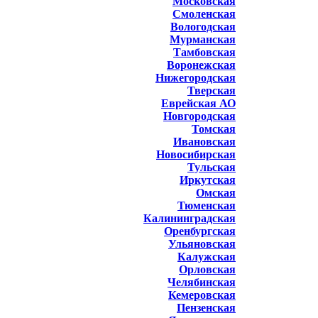
Московская
Смоленская
Вологодская
Мурманская
Тамбовская
Воронежская
Нижегородская
Тверская
Еврейская АО
Новгородская
Томская
Ивановская
Новосибирская
Тульская
Иркутская
Омская
Тюменская
Калининградская
Оренбургская
Ульяновская
Калужская
Орловская
Челябинская
Кемеровская
Пензенская