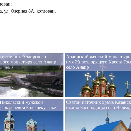
лован;
, ул. Озерная 8А, котлован.
й источник Ачаирского
Ачаирский женский монастырь
вого монастыря село Ачаир
имя Животворящего Креста Гос
село Ачаир
-Никольский мужской
Святой источник храма Казанс
ырь деревня Большекулачье
иконы Богородицы село Надеж