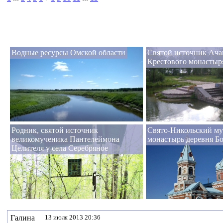
Водные ресурсы Омской области
Святой источник Ача
Крестового монастыр
Родник, святой источник
Свято-Никольский м
великомученика Пантелеймона
монастырь деревня Б
Целителя у села Серебряное
Галина
13 июля 2013 20:36