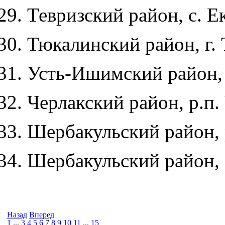
Тевризский район, с. Ек
Тюкалинский район, г. 
Усть-Ишимский район, 
Черлакский район, р.п.
Шербакульский район, р
Шербакульский район, с
Назад
Вперед
1
...
3
4
5
6
7
8
9
10
11
...
15