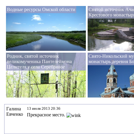
Водные ресурсы Омской области
Святой источник Ача
Крестового монастыр
Родник, святой источник
Свято-Никольский м
великомученика Пантелеймона
монастырь деревня Б
Целителя у села Серебряное
Галина
13 июля 2013 20:36
Евченко
Прекрасное место.