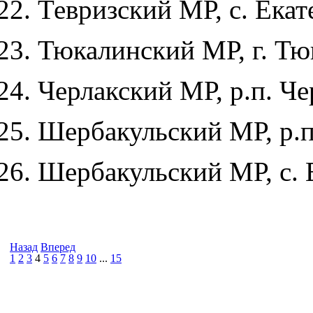
Тевризский МР, с. Екат
Тюкалинский МР, г. Тюк
Черлакский МР, р.п. Че
Шербакульский МР, р.п
Шербакульский МР, с. Е
Назад
Вперед
1
2
3
4
5
6
7
8
9
10
...
15