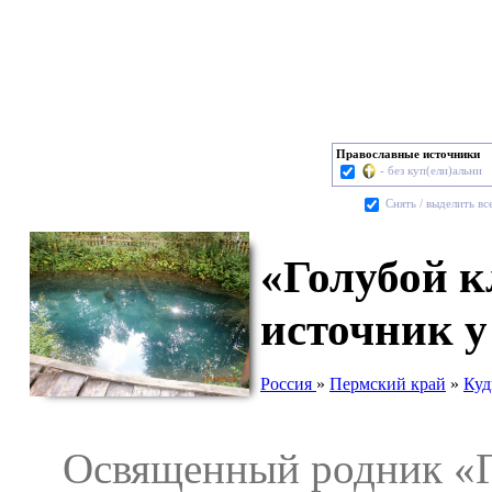
Православные источники
- без куп(ели)альни
Cнять / выделить вс
«Голубой к
источник у
Россия
»
Пермский край
»
Куд
Освященный родник «Го