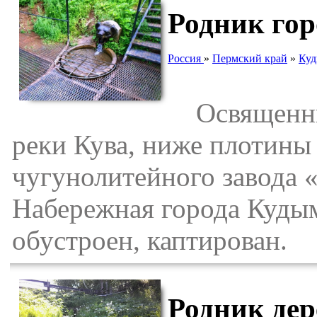
Родник го
Россия
»
Пермский край
»
Куд
Освященный
реки Кува, ниже плотины 
чугунолитейного завода 
Набережная города Кудым
обустроен, каптирован.
Родник дер